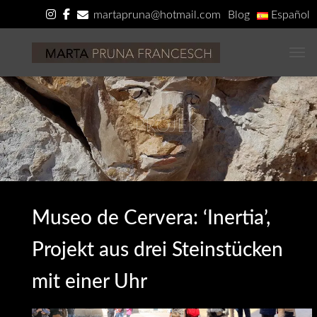
martapruna@hotmail.com
Blog
Español
Català
Deutsch
English
NA
PROJEKT
Museo de Cervera: ‘Inertia’,
Projekt aus drei Steinstücken
mit einer Uhr