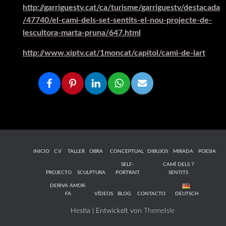
http://garriguestv.cat/ca/turisme/garriguestv/destacada
/47740/el-cami-dels-set-sentits-el-nou-projecte-de-
lescultora-marta-pruna/647.html
http://www.xiptv.cat/1moncat/capitol/cami-de-lart
INICIO
C.V
TALLER
OBRA
CONCEPTUAL
DIBUJOS
MIRADA
POESIA
SELF-
CAMÍ DELS 7
PROJECTO
SCULPTURA
PORTRAIT
SENTITS
DERIVA AMOR-
FA
VÍDEOS
BLOG
CONTACTO
DEUTSCH
Hestia | Entwickelt von
ThemeIsle