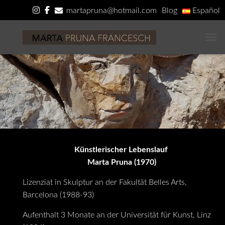
martapruna@hotmail.com
Blog
Español
Català
Deutsch
English
NA
C.V
Künstlerischer Lebenslauf
Marta Pruna (1970)
Lizenziat in Skulptur an der Fakultät Belles Arts,
Barcelona (1988-93)
Aufenthalt 3 Monate an der Universität für Kunst, Linz